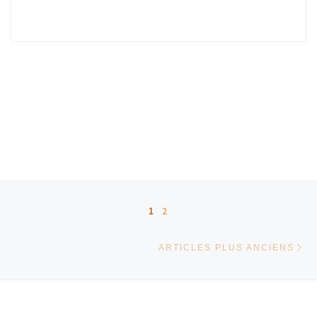
Posts navigation
1
2
Ar
ARTICLES PLUS ANCIENS