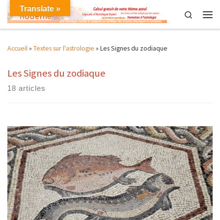
Translate »
Skip to content
Search
Men
Accueil
»
Textes sur l'astrologie
»
Les Signes du zodiaque
Les Signes du zodiaque
18 articles