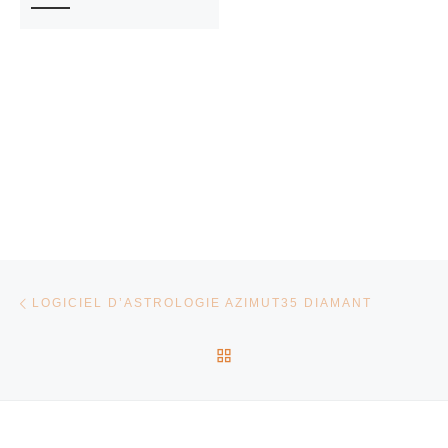
Parcourir les articles
Article précédent
LOGICIEL D’ASTROLOGIE AZIMUT35 DIAMANT
RETOUR À LA LISTE DES