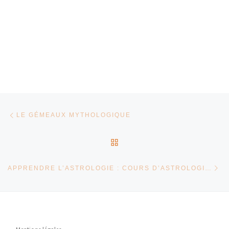
Parcourir les articles
Article précédent
LE GÉMEAUX MYTHOLOGIQUE
RETOUR À LA LISTE DES
Ar
APPRENDRE L’ASTROLOGIE : COURS D’ASTROLOGIE PAR CORRESPONDANCE