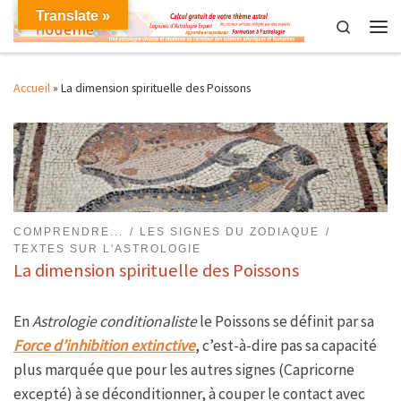
Translate »
Skip to content
Search
Men
Accueil
»
La dimension spirituelle des Poissons
COMPRENDRE...
LES SIGNES DU ZODIAQUE
TEXTES SUR L'ASTROLOGIE
La dimension spirituelle des Poissons
En
Astrologie conditionaliste
le Poissons se définit par sa
Force d’inhibition extinctive
, c’est-à-dire pas sa capacité
plus marquée que pour les autres signes (Capricorne
excepté) à se déconditionner, à couper le contact avec