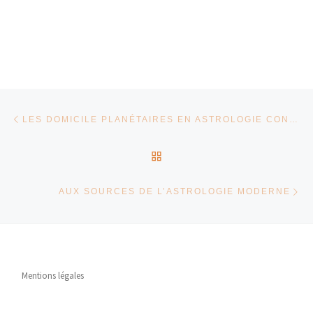
Parcourir les articles
Article précédent
LES DOMICILE PLANÉTAIRES EN ASTROLOGIE CONDITIONALISTE
RETOUR À LA LISTE DES
Ar
AUX SOURCES DE L’ASTROLOGIE MODERNE
Mentions légales