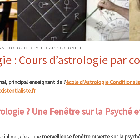
'ASTROLOGIE
POUR APPROFONDIR
gie : Cours d’astrologie par 
l, principal enseignant de l’
école d’Astrologie Conditionali
istentialiste.fr
ologie ? Une Fenêtre sur la Psyché e
cipline ; c’est une
merveilleuse fenêtre ouverte sur la psyc