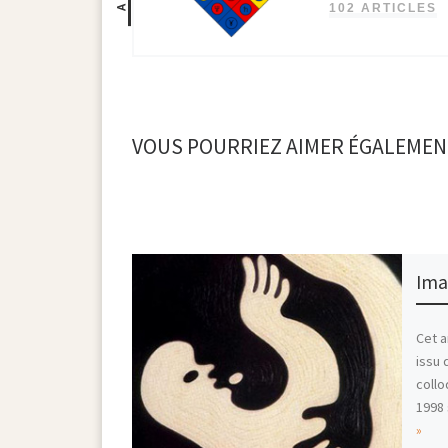
102 ARTICLES
VOUS POURRIEZ AIMER ÉGALEMEN
Imag
Cet a
issu 
collo
1998
»