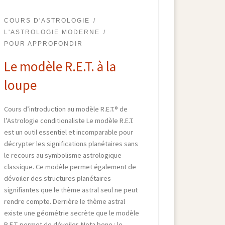
COURS D'ASTROLOGIE
L'ASTROLOGIE MODERNE
POUR APPROFONDIR
Le modèle R.E.T. à la
loupe
Cours d’introduction au modèle R.E.T.® de
l’Astrologie conditionaliste Le modèle R.E.T.
est un outil essentiel et incomparable pour
décrypter les significations planétaires sans
le recours au symbolisme astrologique
classique. Ce modèle permet également de
dévoiler des structures planétaires
signifiantes que le thème astral seul ne peut
rendre compte. Derrière le thème astral
existe une géométrie secrète que le modèle
R.E.T. permet de dévoiler. Nota bene : le