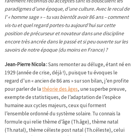
rarement reconnus ou acceptés tant ils bousculent les
paradigmes d’une époque, d’une culture. Avec le recul de
l’ « homme sage » – tu vas bientôt avoir 86 ans – comment
vis-tu et quel regard portes-tu aujourd’hui sur cette
position de précurseur et novateur dans une discipline
encore très ancrée dans le passé et si peu ouverte sur les
savoirs de notre époque (du moins en France) ?
Jean-Pierre Nicola :
Sans remonter au déluge, étant né en
1929 (année de crise, déjà !), puisque tu évoques le
regard d’un « ancien de 86 ans » sur son bilan, j’en profite
pour parler de la
théorie des âges
, une superbe preuve,
exempte de statistiques, de l’adaptation de l’espèce
humaine aux cycles majeurs, ceux qui forment
l’ensemble ordonné du système solaire. Tu connais la
formule qui relie thème d’âge (Th.âge), thème natal
(Th.natal), thème céleste post natal (Th.céleste), celui