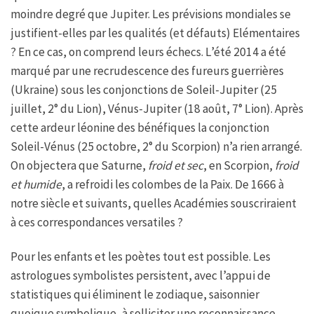
moindre degré que Jupiter. Les prévisions mondiales se
justifient-elles par les qualités (et défauts) Elémentaires
? En ce cas, on comprend leurs échecs. L’été 2014 a été
marqué par une recrudescence des fureurs guerrières
(Ukraine) sous les conjonctions de Soleil-Jupiter (25
juillet, 2° du Lion), Vénus-Jupiter (18 août, 7° Lion). Après
cette ardeur léonine des bénéfiques la conjonction
Soleil-Vénus (25 octobre, 2° du Scorpion) n’a rien arrangé.
On objectera que Saturne,
froid et sec
, en Scorpion,
froid
et humide
, a refroidi les colombes de la Paix. De 1666 à
notre siècle et suivants, quelles Académies souscriraient
à ces correspondances versatiles ?
Pour les enfants et les poètes tout est possible. Les
astrologues symbolistes persistent, avec l’appui de
statistiques qui éliminent le zodiaque, saisonnier
quoique symbolique, à solliciter une reconnaissance