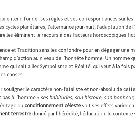
ui entend fonder ses règles et ses correspondances sur les ré
 cycles planétaires, l’alternance jour-nuit, l’adaptation de 
relles éliminent le recours à des facteurs horoscopiques fict
cience et Tradition sans les confondre pour en dégager une
son champ d’action au niveau de l’honnête homme. Un homme qui n
homme qui sait allier Symbolisme et Réalité, qui veut à la fois 
des choses.
 souligner le caractère non-fataliste et non-absolu de cet
nt pas à l’homme
« ses habitudes, son histoire, son bonheur
’héritage ou
conditionnement céleste
voit ses effets varier e
ent terrestre
donné par l’hérédité, l’éducation, le contexte 