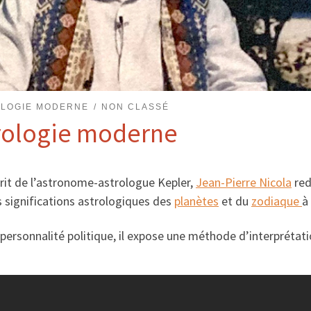
OLOGIE MODERNE
NON CLASSÉ
trologie moderne
prit de l’astronome-astrologue Kepler,
Jean-Pierre Nicola
red
s significations astrologiques des
planètes
et du
zodiaque
à
ersonnalité politique, il expose une méthode d’interprétatio