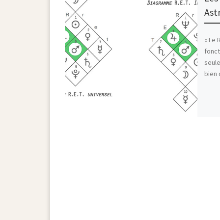
Ast
« Le 
fonct
seule
bien