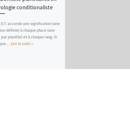
rologie conditionaliste
R.E.T. accorde une signification (une
ion définie) à chaque place (une
 par planète) et à chaque rang. Si
 que…
Lire la suite »