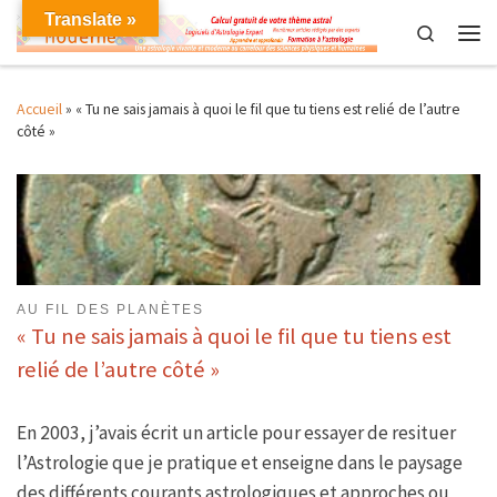
Translate »
Skip to content
Search
Men
Accueil
»
« Tu ne sais jamais à quoi le fil que tu tiens est relié de l’autre
côté »
AU FIL DES PLANÈTES
« Tu ne sais jamais à quoi le fil que tu tiens est
relié de l’autre côté »
En 2003, j’avais écrit un article pour essayer de resituer
l’Astrologie que je pratique et enseigne dans le paysage
des différents courants astrologiques et approches ou