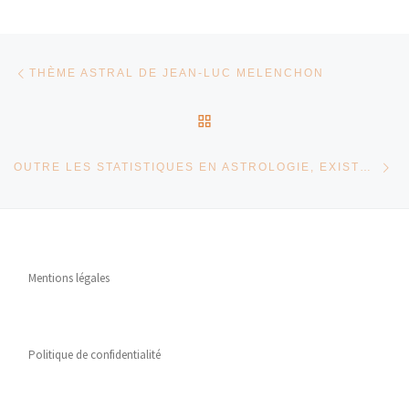
Parcourir les articles
Article précédent
THÈME ASTRAL DE JEAN-LUC MELENCHON
RETOUR À LA LISTE DES
Ar
OUTRE LES STATISTIQUES EN ASTROLOGIE, EXISTE-T-IL D’AUTRES MÉTHODES POUR VALIDER LE SIGNAL ASTROLOGIQUE ?
Mentions légales
Politique de confidentialité