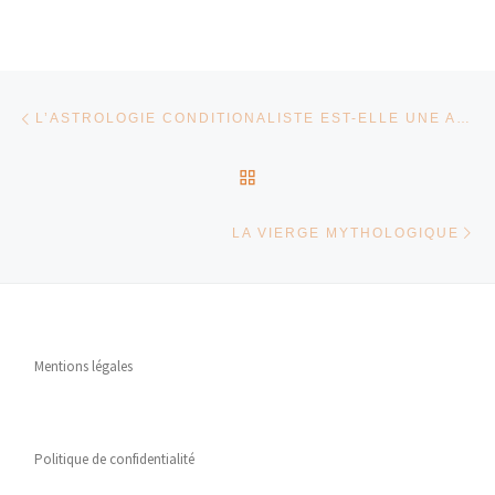
Parcourir les articles
Article précédent
L’ASTROLOGIE CONDITIONALISTE EST-ELLE UNE ASTRO-PSYCHOLOGIE ?
RETOUR À LA LISTE DES
Ar
LA VIERGE MYTHOLOGIQUE
Mentions légales
Politique de confidentialité