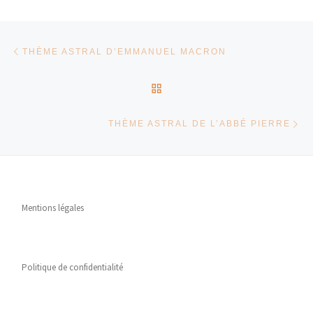
Parcourir les articles
Article précédent
THÈME ASTRAL D’EMMANUEL MACRON
RETOUR À LA LISTE DES
Ar
THÈME ASTRAL DE L’ABBÉ PIERRE
Mentions légales
Politique de confidentialité