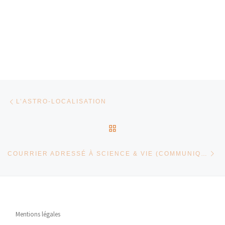
Parcourir les articles
Article précédent
L’ASTRO-LOCALISATION
RETOUR À LA LISTE DES
Ar
COURRIER ADRESSÉ À SCIENCE & VIE (COMMUNIQUÉ)
Mentions légales