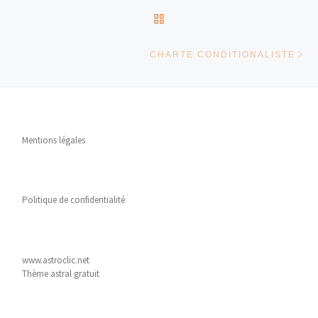
RETOUR À LA LISTE DES
Ar
CHARTE CONDITIONALISTE
Mentions légales
Politique de confidentialité
www.astroclic.net
Thème astral gratuit