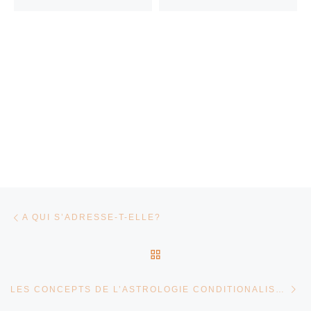
Parcourir les articles
Article précédent
A QUI S’ADRESSE-T-ELLE?
RETOUR À LA LISTE DES
Ar
LES CONCEPTS DE L’ASTROLOGIE CONDITIONALISTE